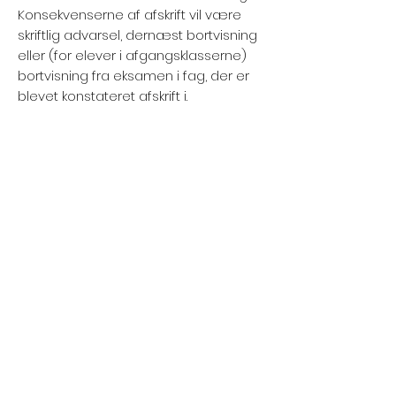
Konsekvenserne af afskrift vil være
skriftlig advarsel, dernæst bortvisning
eller (for elever i afgangsklasserne)
bortvisning fra eksamen i fag, der er
blevet konstateret afskrift i.
6) Computer, tablet og mobiltelefon i
undervisningen.
Elevers anvendelse af computer,
tablet m.m. i undervisningen defineres
af læreren i forhold til den konkrete
undervisningssituation. Overordnet
gælder, at computer, tablet m.m.
anvendes, når det er relevant i
undervisningen og for elevernes
faglige udbytte.
Mobilfri undervisning: