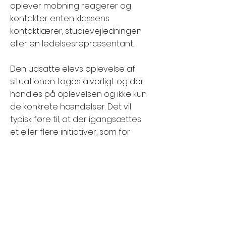
oplever mobning reagerer og
kontakter enten klassens
kontaktlærer, studievejledningen
eller en ledelsesrepræsentant.
Den udsatte elevs oplevelse af
situationen tages alvorligt og der
handles på oplevelsen og ikke kun
de konkrete hændelser. Det vil
typisk føre til, at der igangsættes
et eller flere initiativer, som for
eksempel kan være:
Rammesætning af klassens lærere
og øget fokus på at skabe tryghed
og trivsel i klasserne gennem
klasserumsledelse (for eksempel
nye faste pladser, faste grupper,